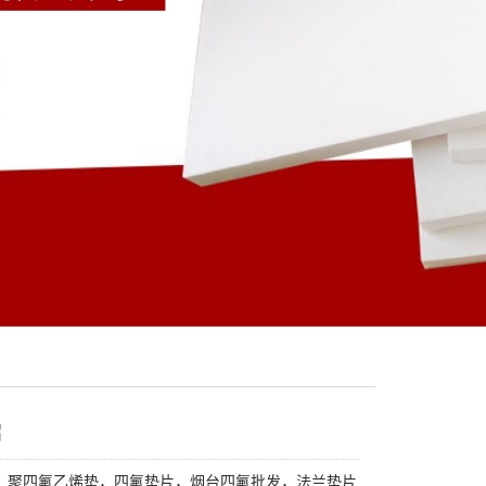
绍
：聚四氟乙烯垫，四氟垫片，烟台四氟批发，法兰垫片